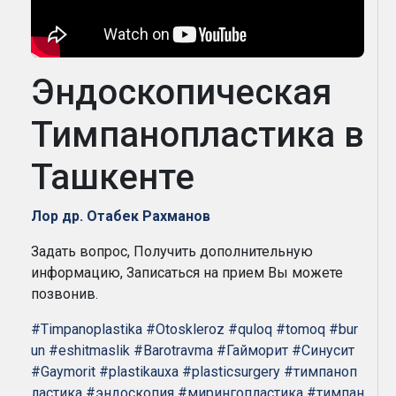
Эндоскопическая
Тимпанопластика в
Ташкенте
Лор др. Отабек Рахманов
Задать вопрос, Получить дополнительную
информацию, Записаться на прием Вы можете
позвонив.
#Timpanoplastika
#Otoskleroz
#quloq
#tomoq
#bur
un
#eshitmaslik
#Barotravma
#Гайморит
#Синусит
#Gaymorit
#plastikauxa
#plasticsurgery
#тимпаноп
ластика
#эндоскопия
#мирингопластика
#тимпан