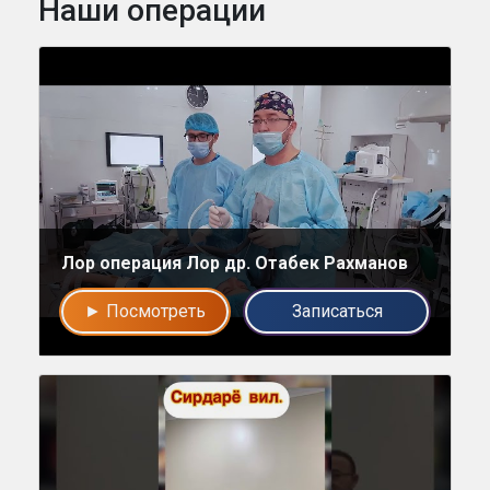
Наши операции
Напишите в наш общий чат
Специалистов
Наши врачи с радостью проконсультируют Вас!
Лор операция Лор др. Отабек Рахманов
► Посмотреть
Записаться
нет, спасибо
Написать специалисту