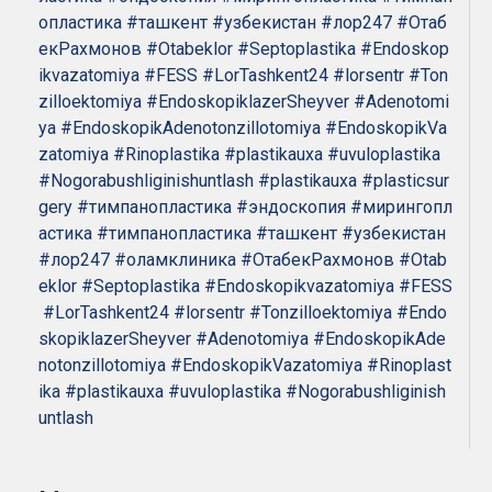
опластика
#ташкент
#узбекистан
#лор247
#Отаб
екРахмонов
#Otabeklor
#Septoplastika
#Endoskop
ikvazatomiya
#FESS
#LorTashkent24
#lorsentr
#Ton
zilloektomiya
#EndoskopiklazerSheyver
#Adenotomi
ya
#EndoskopikAdenotonzillotomiya
#EndoskopikVa
zatomiya
#Rinoplastika
#plastikauxa
#uvuloplastika
#Nogorabushliginishuntlash
#plastikauxa
#plasticsur
gery
#тимпанопластика
#эндоскопия
#мирингопл
астика
#тимпанопластика
#ташкент
#узбекистан
#лор247
#оламклиника
#ОтабекРахмонов
#Otab
eklor
#Septoplastika
#Endoskopikvazatomiya
#FESS
#LorTashkent24
#lorsentr
#Tonzilloektomiya
#Endo
skopiklazerSheyver
#Adenotomiya
#EndoskopikAde
notonzillotomiya
#EndoskopikVazatomiya
#Rinoplast
ika
#plastikauxa
#uvuloplastika
#Nogorabushliginish
untlash