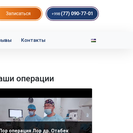
Записаться
(77) 090-77-01
+998
зывы
Контакты
аши операции
Лор операция Лор др. Отабек