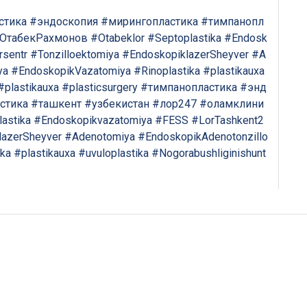
стика
#эндоскопия
#мирингопластика
#тимпанопл
ОтабекРахмонов
#Otabeklor
#Septoplastika
#Endosk
rsentr
#Tonzilloektomiya
#EndoskopiklazerSheyver
#A
ya
#EndoskopikVazatomiya
#Rinoplastika
#plastikauxa
#plastikauxa
#plasticsurgery
#тимпанопластика
#энд
стика
#ташкент
#узбекистан
#лор247
#оламклини
astika
#Endoskopikvazatomiya
#FESS
#LorTashkent2
lazerSheyver
#Adenotomiya
#EndoskopikAdenotonzillo
ika
#plastikauxa
#uvuloplastika
#Nogorabushliginishunt