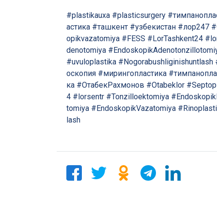
#plastikauxa
#plasticsurgery
#тимпанопла
астика
#ташкент
#узбекистан
#лор247
#
opikvazatomiya
#FESS
#LorTashkent24
#lo
denotomiya
#EndoskopikAdenotonzillotomi
#uvuloplastika
#Nogorabushliginishuntlash
оскопия
#мирингопластика
#тимпанопла
ка
#ОтабекРахмонов
#Otabeklor
#Septopl
4
#lorsentr
#Tonzilloektomiya
#Endoskopik
tomiya
#EndoskopikVazatomiya
#Rinoplast
lash