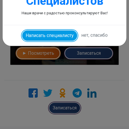
Специалистов
Наши врачи с радостью проконсультируют Вас!
Лечение тугоухости Тимпанопластика в
нет, спасибо
Ташкенте
Написать специалисту
► Посмотреть
Записаться
Записаться