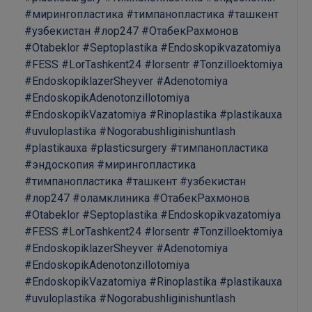
#мирингопластика
#тимпанопластика
#ташкент
#узбекистан
#лор247
#ОтабекРахмонов
#Otabeklor
#Septoplastika
#Endoskopikvazatomiya
#FESS
#LorTashkent24
#lorsentr
#Tonzilloektomiya
#EndoskopiklazerSheyver
#Adenotomiya
#EndoskopikAdenotonzillotomiya
#EndoskopikVazatomiya
#Rinoplastika
#plastikauxa
#uvuloplastika
#Nogorabushliginishuntlash
#plastikauxa
#plasticsurgery
#тимпанопластика
#эндоскопия
#мирингопластика
#тимпанопластика
#ташкент
#узбекистан
#лор247
#оламклиника
#ОтабекРахмонов
#Otabeklor
#Septoplastika
#Endoskopikvazatomiya
#FESS
#LorTashkent24
#lorsentr
#Tonzilloektomiya
#EndoskopiklazerSheyver
#Adenotomiya
#EndoskopikAdenotonzillotomiya
#EndoskopikVazatomiya
#Rinoplastika
#plastikauxa
#uvuloplastika
#Nogorabushliginishuntlash