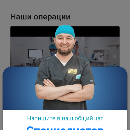
Наши операции
Лор операция Лор др. Отабек Рахманов
► Посмотреть
Записаться
Напишите в наш общий чат