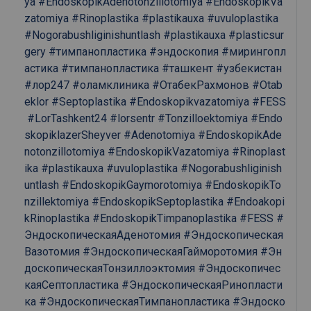
ya
#EndoskopikAdenotonzillotomiya
#EndoskopikVa
zatomiya
#Rinoplastika
#plastikauxa
#uvuloplastika
#Nogorabushliginishuntlash
#plastikauxa
#plasticsur
gery
#тимпанопластика
#эндоскопия
#мирингопл
астика
#тимпанопластика
#ташкент
#узбекистан
#лор247
#оламклиника
#ОтабекРахмонов
#Otab
eklor
#Septoplastika
#Endoskopikvazatomiya
#FESS
#LorTashkent24
#lorsentr
#Tonzilloektomiya
#Endo
skopiklazerSheyver
#Adenotomiya
#EndoskopikAde
notonzillotomiya
#EndoskopikVazatomiya
#Rinoplast
ika
#plastikauxa
#uvuloplastika
#Nogorabushliginish
untlash
#EndoskopikGaymorotomiya
#EndoskopikTo
nzillektomiya
#EndoskopikSeptoplastika
#Endoakopi
kRinoplastika
#EndoskopikTimpanoplastika
#FESS
#
ЭндоскопическаяАденотомия
#Эндоскопическая
Вазотомия
#ЭндоскопическаяГайморотомия
#Эн
доскопическаяТонзиллоэктомия
#Эндоскопичес
каяСептопластика
#ЭндоскопическаяРинопласти
ка
#ЭндоскопическаяТимпанопластика
#Эндоско