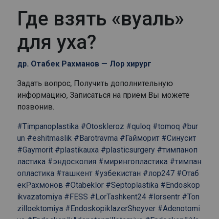
Где взять «вуаль»
для уха?
др. Отабек Рахманов — Лор хирург
Задать вопрос, Получить дополнительную
информацию, Записаться на прием Вы можете
позвонив.
#Timpanoplastika
#Otoskleroz
#quloq
#tomoq
#bur
un
#eshitmaslik
#Barotravma
#Гайморит
#Синусит
#Gaymorit
#plastikauxa
#plasticsurgery
#тимпаноп
ластика
#эндоскопия
#мирингопластика
#тимпан
опластика
#ташкент
#узбекистан
#лор247
#Отаб
екРахмонов
#Otabeklor
#Septoplastika
#Endoskop
ikvazatomiya
#FESS
#LorTashkent24
#lorsentr
#Ton
zilloektomiya
#EndoskopiklazerSheyver
#Adenotomi