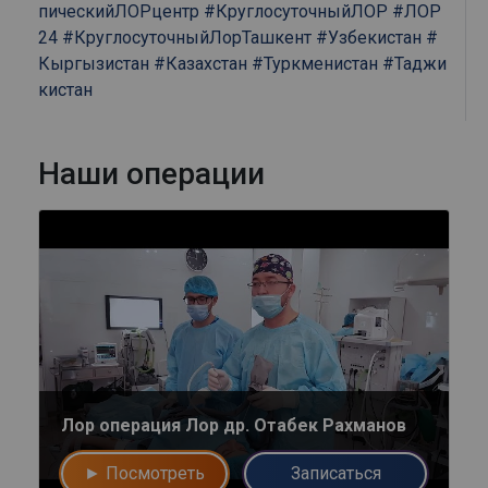
пическийЛОРцентр
#КруглосуточныйЛОР
#ЛОР
24
#КруглосуточныйЛорТашкент
#Узбекистан
#
Кыргызистан
#Казахстан
#Туркменистан
#Таджи
кистан
Наши операции
Лор операция Лор др. Отабек Рахманов
► Посмотреть
Записаться