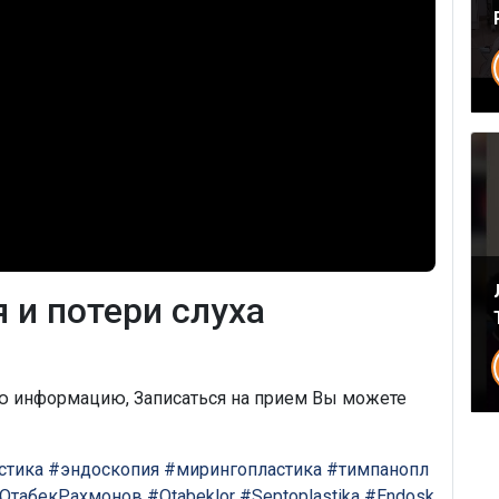
 и потери слуха
ую информацию, Записаться на прием Вы можете
стика
#эндоскопия
#мирингопластика
#тимпанопл
ОтабекРахмонов
#Otabeklor
#Septoplastika
#Endosk