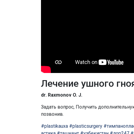
Лечение ушного гноя
dr. Raxmonov O. J.
Задать вопрос, Получить дополнительн
позвонив.
#plastikauxa
#plasticsurgery
#тимпанопла
астика
#ташкент
#узбекистан
#лор247
#