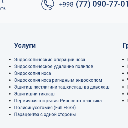
1.
(77) 090-77-0
+998
ута.
Услуги
Г
Эндоскопические операции носа
Эндоскопическое удаление полипов
Эндоскопия носа
Эндоскопия носа ригидным эндоскопом
Эшитиш пастлигини ташхислаш ва даволаш
Эшитишни тиклаш
Первичная открытая Риносептопластика
Полисинусотомия (Full FESS)
Парацентез с одной стороны