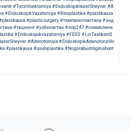
rsentr
#Tonzilloektomiya
#EndoskopiklazerSheyver
#A
ya
#EndoskopikVazatomiya
#Rinoplastika
#plastikauxa
#plastikauxa
#plasticsurgery
#тимпанопластика
#энд
стика
#ташкент
#узбекистан
#лор247
#оламклини
astika
#Endoskopikvazatomiya
#FESS
#LorTashkent2
lazerSheyver
#Adenotomiya
#EndoskopikAdenotonzillo
ika
#plastikauxa
#uvuloplastika
#Nogorabushliginishunt