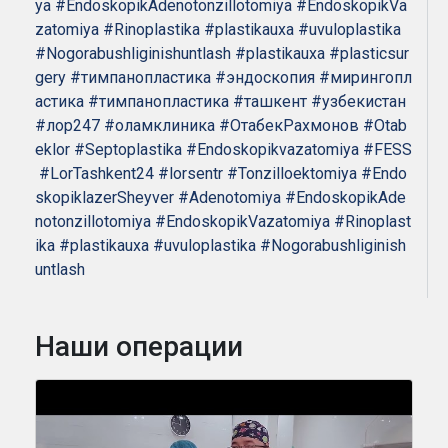
ya
#EndoskopikAdenotonzillotomiya
#EndoskopikVa
zatomiya
#Rinoplastika
#plastikauxa
#uvuloplastika
#Nogorabushliginishuntlash
#plastikauxa
#plasticsur
gery
#тимпанопластика
#эндоскопия
#мирингопл
астика
#тимпанопластика
#ташкент
#узбекистан
#лор247
#оламклиника
#ОтабекРахмонов
#Otab
eklor
#Septoplastika
#Endoskopikvazatomiya
#FESS
#LorTashkent24
#lorsentr
#Tonzilloektomiya
#Endo
skopiklazerSheyver
#Adenotomiya
#EndoskopikAde
notonzillotomiya
#EndoskopikVazatomiya
#Rinoplast
ika
#plastikauxa
#uvuloplastika
#Nogorabushliginish
untlash
Наши операции