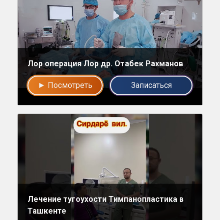
Лор операция Лор др. Отабек Рахманов
Напишите в наш общий чат
► Посмотреть
Записаться
Специалистов
Наши врачи с радостью проконсультируют Вас!
нет, спасибо
Написать специалисту
Лечение тугоухости Тимпанопластика в
Ташкенте