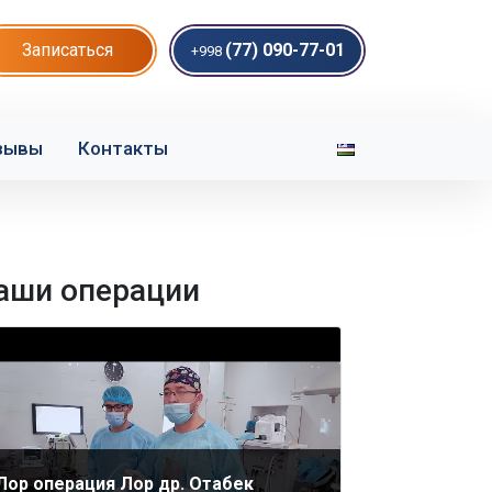
Записаться
(77) 090-77-01
+998
зывы
Контакты
аши операции
Лор операция Лор др. Отабек