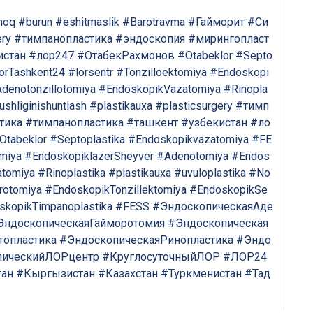
moq
#burun
#eshitmaslik
#Barotravma
#Гайморит
#Си
ery
#тимпанопластика
#эндоскопия
#мирингопласт
истан
#лор247
#ОтабекРахмонов
#Otabeklor
#Septo
Напишите в наш общий чат
orTashkent24
#lorsentr
#Tonzilloektomiya
#Endoskopi
Специалистов
denotonzillotomiya
#EndoskopikVazatomiya
#Rinopla
shliginishuntlash
#plastikauxa
#plasticsurgery
#тимп
Наши врачи с радостью проконсультируют Вас!
тика
#тимпанопластика
#ташкент
#узбекистан
#ло
Otabeklor
#Septoplastika
#Endoskopikvazatomiya
#FE
omiya
#EndoskopiklazerSheyver
#Adenotomiya
#Endos
нет, спасибо
tomiya
#Rinoplastika
#plastikauxa
#uvuloplastika
#No
Написать специалисту
rotomiya
#EndoskopikTonzillektomiya
#EndoskopikSe
skopikTimpanoplastika
#FESS
#ЭндоскопическаяАде
ЭндоскопическаяГайморотомия
#Эндоскопическая
топластика
#ЭндоскопическаяРинопластика
#Эндо
пическийЛОРцентр
#КруглосуточныйЛОР
#ЛОР24
тан
#Кыргызистан
#Казахстан
#Туркменистан
#Тад