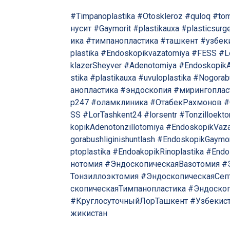
#Timpanoplastika
#Otoskleroz
#quloq
#to
нусит
#Gaymorit
#plastikauxa
#plasticsurg
ика
#тимпанопластика
#ташкент
#узбек
plastika
#Endoskopikvazatomiya
#FESS
#L
klazerSheyver
#Adenotomiya
#EndoskopikA
stika
#plastikauxa
#uvuloplastika
#Nogorabu
анопластика
#эндоскопия
#мирингоплас
р247
#оламклиника
#ОтабекРахмонов
#
SS
#LorTashkent24
#lorsentr
#Tonzilloekt
kopikAdenotonzillotomiya
#EndoskopikVaza
gorabushliginishuntlash
#EndoskopikGaymo
ptoplastika
#EndoakopikRinoplastika
#Endo
нотомия
#ЭндоскопическаяВазотомия
#
Тонзиллоэктомия
#ЭндоскопическаяСеп
скопическаяТимпанопластика
#Эндоско
#КруглосуточныйЛорТашкент
#Узбекис
жикистан