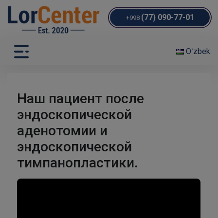
(77) 090-77-01
+998
Oʻzbek
Наш пациент после
эндоскопической
аденотомии и
эндоскопической
тимпанопластики.