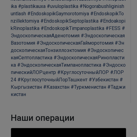
ika
#plastikauxa
#uvuloplastika
#Nogorabushliginish
untlash
#EndoskopikGaymorotomiya
#EndoskopikTo
nzillektomiya
#EndoskopikSeptoplastika
#Endoakopi
kRinoplastika
#EndoskopikTimpanoplastika
#FESS
#
ЭндоскопическаяАденотомия
#Эндоскопическая
Вазотомия
#ЭндоскопическаяГайморотомия
#Эн
доскопическаяТонзиллоэктомия
#Эндоскопичес
каяСептопластика
#ЭндоскопическаяРинопласти
ка
#ЭндоскопическаяТимпанопластика
#Эндоско
пическийЛОРцентр
#КруглосуточныйЛОР
#ЛОР
24
#КруглосуточныйЛорТашкент
#Узбекистан
#
Кыргызистан
#Казахстан
#Туркменистан
#Таджи
кистан
Наши операции