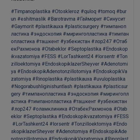
#Timpanoplastika
#Otoskleroz
#quloq
#tomoq
#bur
un
#eshitmaslik
#Barotravma
#Гайморит
#Синусит
#Gaymorit
#plastikauxa
#plasticsurgery
#тимпаноп
ластика
#эндоскопия
#мирингопластика
#тимпан
опластика
#ташкент
#узбекистан
#лор247
#Отаб
екРахмонов
#Otabeklor
#Septoplastika
#Endoskop
ikvazatomiya
#FESS
#LorTashkent24
#lorsentr
#Ton
zilloektomiya
#EndoskopiklazerSheyver
#Adenotomi
ya
#EndoskopikAdenotonzillotomiya
#EndoskopikVa
zatomiya
#Rinoplastika
#plastikauxa
#uvuloplastika
#Nogorabushliginishuntlash
#plastikauxa
#plasticsur
gery
#тимпанопластика
#эндоскопия
#мирингопл
астика
#тимпанопластика
#ташкент
#узбекистан
#лор247
#оламклиника
#ОтабекРахмонов
#Otab
eklor
#Septoplastika
#Endoskopikvazatomiya
#FESS
#LorTashkent24
#lorsentr
#Tonzilloektomiya
#Endo
skopiklazerSheyver
#Adenotomiya
#EndoskopikAde
notonzillotomiya
#EndoskopikVazatomiya
#Rinoplast