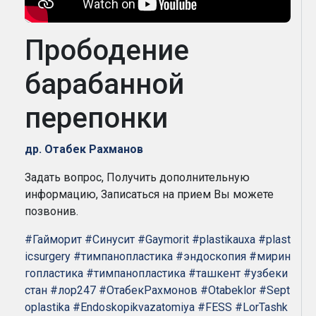
Прободение
барабанной
перепонки
др. Отабек Рахманов
Задать вопрос, Получить дополнительную
информацию, Записаться на прием Вы можете
позвонив.
#Гайморит
#Синусит
#Gaymorit
#plastikauxa
#plast
icsurgery
#тимпанопластика
#эндоскопия
#мирин
гопластика
#тимпанопластика
#ташкент
#узбеки
стан
#лор247
#ОтабекРахмонов
#Otabeklor
#Sept
oplastika
#Endoskopikvazatomiya
#FESS
#LorTashk