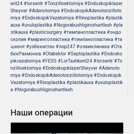
ent24
#lorsentr
#Tonzilloektomiya
#Endoskopiklazer
Sheyver
#Adenotomiya
#EndoskopikAdenotonzilloto
miya
#EndoskopikVazatomiya
#Rinoplastika
#plastik
auxa
#uvuloplastika
#Nogorabushliginishuntlash
#pla
stikauxa
#plasticsurgery
#тимпанопластика
#эндо
скопия
#мирингопластика
#тимпанопластика
#та
шкент
#узбекистан
#лор247
#оламклиника
#Ота
бекРахмонов
#Otabeklor
#Septoplastika
#Endosko
pikvazatomiya
#FESS
#LorTashkent24
#lorsentr
#To
nzilloektomiya
#EndoskopiklazerSheyver
#Adenoto
miya
#EndoskopikAdenotonzillotomiya
#Endoskopik
Vazatomiya
#Rinoplastika
#plastikauxa
#uvuloplastik
a
#Nogorabushliginishuntlash
Наши операции