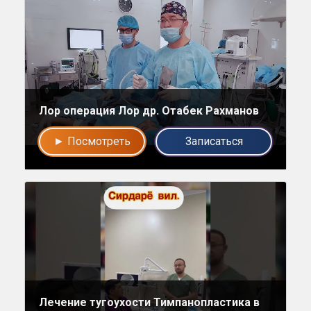
Напишите в наш общий чат
Лор операция Лор др. Отабек Рахманов
Специалистов
► Посмотреть
Записаться
Наши врачи с радостью проконсультируют Вас!
нет, спасибо
Написать специалисту
Лечение тугоухости Тимпанопластика в