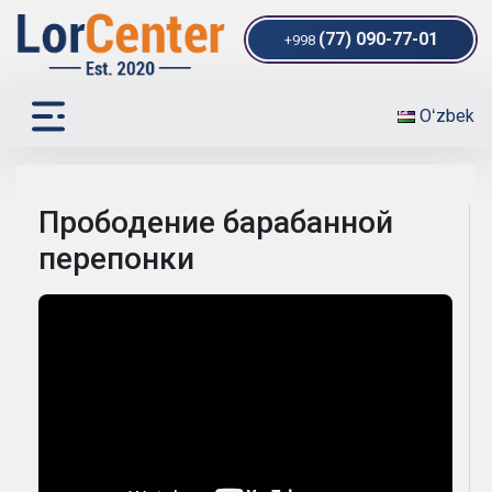
(77) 090-77-01
+998
Oʻzbek
Прободение барабанной
перепонки