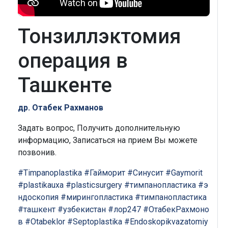
Тонзиллэктомия
операция в
Ташкенте
др. Отабек Рахманов
Задать вопрос, Получить дополнительную
информацию, Записаться на прием Вы можете
позвонив.
#Timpanoplastika
#Гайморит
#Синусит
#Gaymorit
#plastikauxa
#plasticsurgery
#тимпанопластика
#э
ндоскопия
#мирингопластика
#тимпанопластика
#ташкент
#узбекистан
#лор247
#ОтабекРахмоно
в
#Otabeklor
#Septoplastika
#Endoskopikvazatomiy