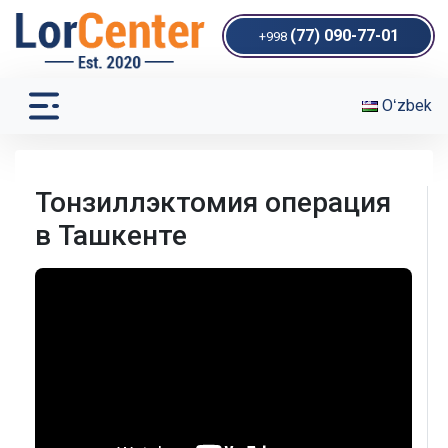
(77) 090-77-01
+998
Oʻzbek
Тонзиллэктомия операция
в Ташкенте