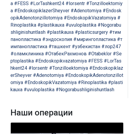
a
#FESS
#LorTashkent24
#lorsentr
#Tonzilloektomiy
a
#EndoskopiklazerSheyver
#Adenotomiya
#Endosk
opikAdenotonzillotomiya
#EndoskopikVazatomiya
#
Rinoplastika
#plastikauxa
#uvuloplastika
#Nogorabu
shliginishuntlash
#plastikauxa
#plasticsurgery
#тим
панопластика
#эндоскопия
#мирингопластика
#т
импанопластика
#ташкент
#узбекистан
#лор247
#оламклиника
#ОтабекРахмонов
#Otabeklor
#Se
ptoplastika
#Endoskopikvazatomiya
#FESS
#LorTas
hkent24
#lorsentr
#Tonzilloektomiya
#Endoskopiklaz
erSheyver
#Adenotomiya
#EndoskopikAdenotonzillot
omiya
#EndoskopikVazatomiya
#Rinoplastika
#plasti
kauxa
#uvuloplastika
#Nogorabushliginishuntlash
Наши операции
Напишите в наш общий чат