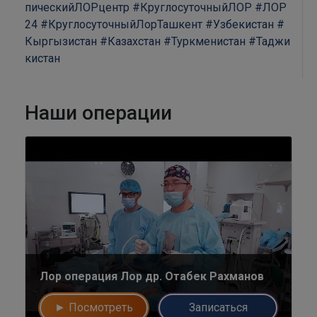
пическийЛОРцентр
#КруглосуточныйЛОР
#ЛОР
24
#КруглосуточныйЛорТашкент
#Узбекистан
#
Кыргызистан
#Казахстан
#Туркменистан
#Таджи
кистан
Наши операции
Лор операция Лор др. Отабек Рахманов
► Посмотреть
Записаться