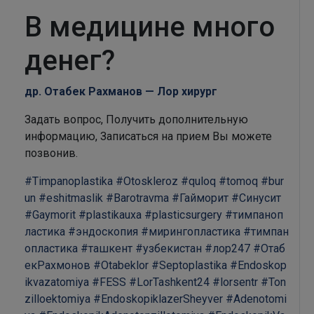
В медицине много
денег?
др. Отабек Рахманов — Лор хирург
Задать вопрос, Получить дополнительную
информацию, Записаться на прием Вы можете
позвонив.
#Timpanoplastika
#Otoskleroz
#quloq
#tomoq
#bur
un
#eshitmaslik
#Barotravma
#Гайморит
#Синусит
#Gaymorit
#plastikauxa
#plasticsurgery
#тимпаноп
ластика
#эндоскопия
#мирингопластика
#тимпан
опластика
#ташкент
#узбекистан
#лор247
#Отаб
екРахмонов
#Otabeklor
#Septoplastika
#Endoskop
ikvazatomiya
#FESS
#LorTashkent24
#lorsentr
#Ton
zilloektomiya
#EndoskopiklazerSheyver
#Adenotomi