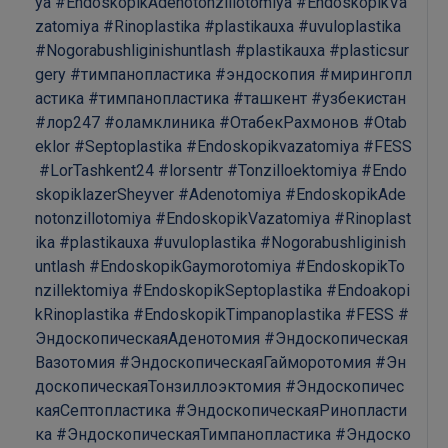
ya
#EndoskopikAdenotonzillotomiya
#EndoskopikVa
zatomiya
#Rinoplastika
#plastikauxa
#uvuloplastika
#Nogorabushliginishuntlash
#plastikauxa
#plasticsur
gery
#тимпанопластика
#эндоскопия
#мирингопл
астика
#тимпанопластика
#ташкент
#узбекистан
#лор247
#оламклиника
#ОтабекРахмонов
#Otab
eklor
#Septoplastika
#Endoskopikvazatomiya
#FESS
#LorTashkent24
#lorsentr
#Tonzilloektomiya
#Endo
skopiklazerSheyver
#Adenotomiya
#EndoskopikAde
notonzillotomiya
#EndoskopikVazatomiya
#Rinoplast
ika
#plastikauxa
#uvuloplastika
#Nogorabushliginish
untlash
#EndoskopikGaymorotomiya
#EndoskopikTo
nzillektomiya
#EndoskopikSeptoplastika
#Endoakopi
kRinoplastika
#EndoskopikTimpanoplastika
#FESS
#
ЭндоскопическаяАденотомия
#Эндоскопическая
Вазотомия
#ЭндоскопическаяГайморотомия
#Эн
доскопическаяТонзиллоэктомия
#Эндоскопичес
каяСептопластика
#ЭндоскопическаяРинопласти
ка
#ЭндоскопическаяТимпанопластика
#Эндоско