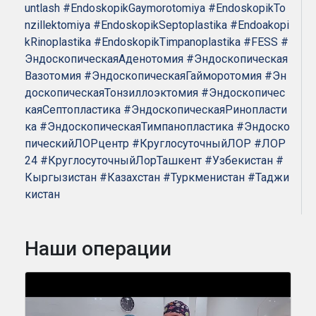
untlash
#EndoskopikGaymorotomiya
#EndoskopikTo
nzillektomiya
#EndoskopikSeptoplastika
#Endoakopi
kRinoplastika
#EndoskopikTimpanoplastika
#FESS
#
ЭндоскопическаяАденотомия
#Эндоскопическая
Вазотомия
#ЭндоскопическаяГайморотомия
#Эн
доскопическаяТонзиллоэктомия
#Эндоскопичес
каяСептопластика
#ЭндоскопическаяРинопласти
ка
#ЭндоскопическаяТимпанопластика
#Эндоско
пическийЛОРцентр
#КруглосуточныйЛОР
#ЛОР
24
#КруглосуточныйЛорТашкент
#Узбекистан
#
Кыргызистан
#Казахстан
#Туркменистан
#Таджи
кистан
Наши операции