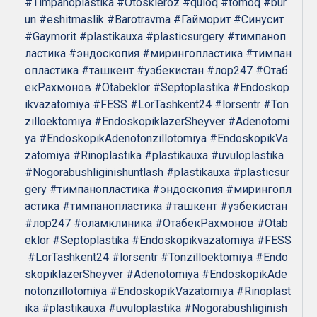
#Timpanoplastika
#Otoskleroz
#quloq
#tomoq
#bur
un
#eshitmaslik
#Barotravma
#Гайморит
#Синусит
#Gaymorit
#plastikauxa
#plasticsurgery
#тимпаноп
ластика
#эндоскопия
#мирингопластика
#тимпан
опластика
#ташкент
#узбекистан
#лор247
#Отаб
екРахмонов
#Otabeklor
#Septoplastika
#Endoskop
ikvazatomiya
#FESS
#LorTashkent24
#lorsentr
#Ton
zilloektomiya
#EndoskopiklazerSheyver
#Adenotomi
ya
#EndoskopikAdenotonzillotomiya
#EndoskopikVa
zatomiya
#Rinoplastika
#plastikauxa
#uvuloplastika
#Nogorabushliginishuntlash
#plastikauxa
#plasticsur
gery
#тимпанопластика
#эндоскопия
#мирингопл
астика
#тимпанопластика
#ташкент
#узбекистан
#лор247
#оламклиника
#ОтабекРахмонов
#Otab
eklor
#Septoplastika
#Endoskopikvazatomiya
#FESS
#LorTashkent24
#lorsentr
#Tonzilloektomiya
#Endo
skopiklazerSheyver
#Adenotomiya
#EndoskopikAde
notonzillotomiya
#EndoskopikVazatomiya
#Rinoplast
ika
#plastikauxa
#uvuloplastika
#Nogorabushliginish