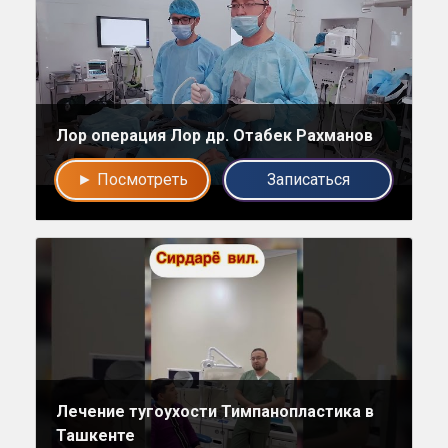
Напишите в наш общий чат
Специалистов
Наши врачи с радостью проконсультируют Вас!
Лор операция Лор др. Отабек Рахманов
нет, спасибо
► Посмотреть
Записаться
Написать специалисту
Лечение тугоухости Тимпанопластика в
Ташкенте