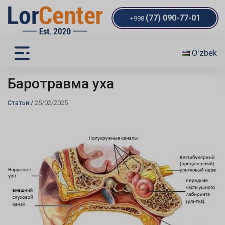
(77) 090-77-01
+998
Oʻzbek
Баротравма уха
Статьи
/
25/02/2025