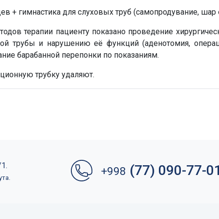
ев + гимнастика для слуховых труб (самопродувание, шар 
дов терапии пациенту показано проведение хирургическ
вой трубы и нарушению её функций (аденотомия, опера
ание барабанной перепонки по показаниям.
яционную трубку удаляют.
1.
(77) 090-77-0
+998
ута.