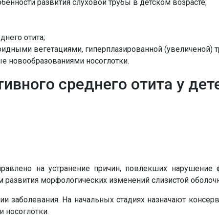
бенности развития слуховой трубы в детском возрасте;
днего отита;
ноидными вегетациями, гиперплазированной (увеличеной) 
е новообразованиями носоглотки.
ивного среднего отита у дет
правлено на устранение причин, повлекших нарушение 
 развития морфологических изменений слизистой оболочк
дии заболевания. На начальных стадиях назначают консе
и носоглотки.