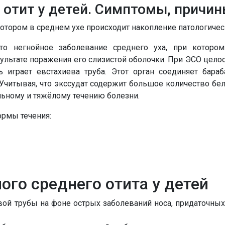
отит у детей. Симптомы, причин
котором в среднем ухе происходит накопление патологиче
нет, спасибо
Написать специалисту
то негнойное заболевание среднего уха, при которо
зультате поражения его слизистой оболочки. При ЭСО цело
играет евстахиева труба. Этот орган соединяет бараб
читывая, что экссудат содержит большое количество бел
ельному и тяжёлому течению болезни.
ормы течения:
ого среднего отита у детей
ой трубы на фоне острых заболеваний носа, придаточных 