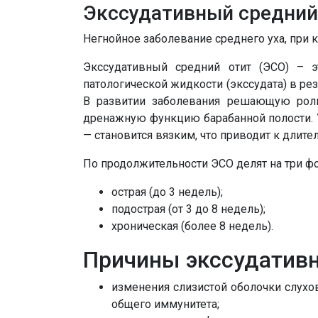
Экссудативный средний 
Негнойное заболевание среднего уха, при 
Экссудативный средний отит (ЭСО) – э
патологической жидкости (экссудата) в ре
В развитии заболевания решающую роль 
дренажную функцию барабанной полости. У
— становится вязким, что приводит к длит
По продолжительности ЭСО делят на три ф
острая (до 3 недель);
подострая (от 3 до 8 недель);
хроническая (более 8 недель).
Причины экссудативн
изменения слизистой оболочки слухов
общего иммунитета;