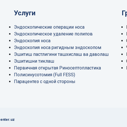
Услуги
Г
Эндоскопические операции носа
Эндоскопическое удаление полипов
Эндоскопия носа
Эндоскопия носа ригидным эндоскопом
Эшитиш пастлигини ташхислаш ва даволаш
Эшитишни тиклаш
Первичная открытая Риносептопластика
Полисинусотомия (Full FESS)
Парацентез с одной стороны
center.uz