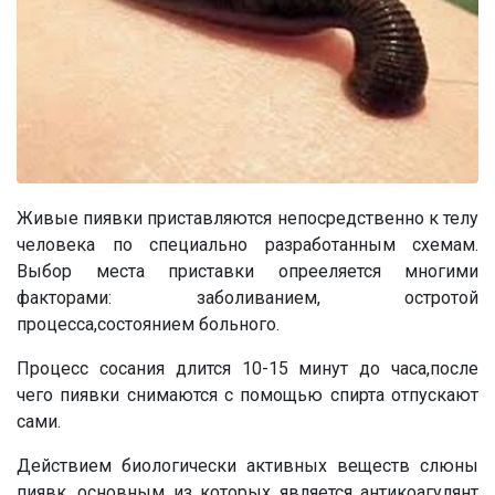
Живые пиявки приставляются непосредственно к телу
человека по специально разработанным схемам.
Выбор места приставки опрееляется многими
факторами: заболиванием, остротой
процесса,состоянием больного.
Процесс сосания длится 10-15 минут до часа,после
чего пиявки снимаются с помощью спирта отпускают
сами.
Действием биологически активных веществ слюны
пиявк, основным из которых является антикоагулянт