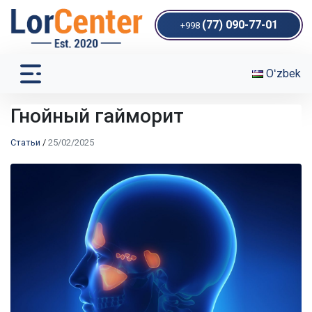
(77) 090-77-01
+998
Oʻzbek
Гнойный гайморит
Статьи
/
25/02/2025