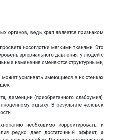
ых органов, ведь храп является признаком
просвета носоглотки мягкими тканями. Это
уровень артериального давления, у людей с
льные изменения сменяются структурными,
е может усиливать имеющиеся в их стенках
шек.
а, деменции (приобретенного слабоумия).
олноценному отдыху. В результате человек
ости.
хнопатию необходимо корректировать, и
апия редко дает достаточный эффект, а
 не всегда удобно. Поэтому оптимальный