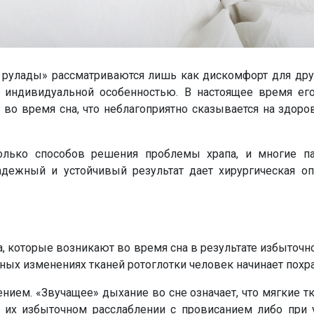
 рулады» рассматриваются лишь как дискомфорт для друг
 индивидуальной особенностью. В настоящее время его
 во время сна, что неблагоприятно сказывается на здоро
олько способов решения проблемы храпа, и многие п
дежный и устойчивый результат дает хирургическая опе
ра, которые возникают во время сна в результате избыточн
нных изменениях тканей ротоглотки человек начинает похр
нием. «Звучащее» дыхание во сне означает, что мягкие т
 их избыточном расслаблении с провисанием либо при 