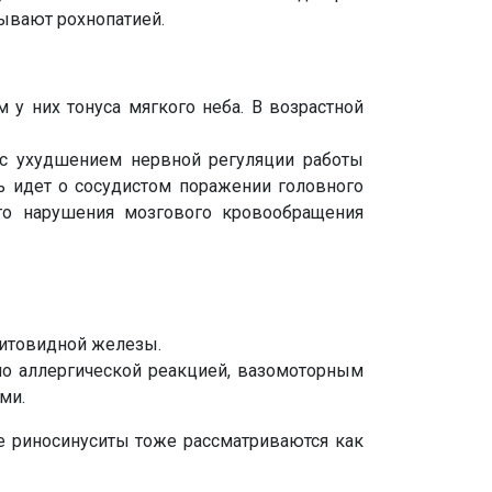
ывают рохнопатией.
у них тонуса мягкого неба. В возрастной
 с ухудшением нервной регуляции работы
ь идет о сосудистом поражении головного
ого нарушения мозгового кровообращения
щитовидной железы.
но аллергической реакцией, вазомоторным
ми.
е риносинуситы тоже рассматриваются как