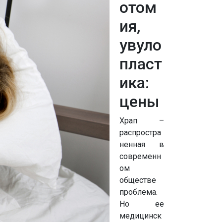
отом
ия,
увуло
пласт
ика:
цены
Храп –
распростра
ненная в
современн
ом
обществе
проблема.
Но ее
медицинск