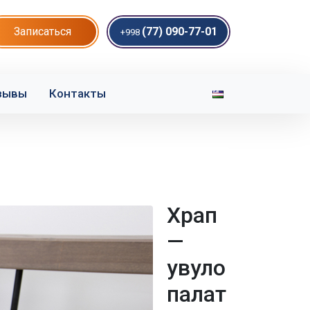
Записаться
(77) 090-77-01
+998
зывы
Контакты
Храп
—
увуло
палат