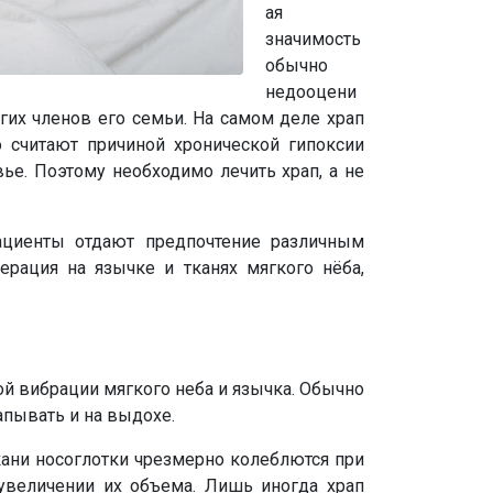
ая
значимость
обычно
недооцени
их членов его семьи. На самом деле храп
 считают причиной хронической гипоксии
вье. Поэтому необходимо лечить храп, а не
ациенты отдают предпочтение различным
рация на язычке и тканях мягкого нёба,
ой вибрации мягкого неба и язычка. Обычно
апывать и на выдохе.
кани носоглотки чрезмерно колеблются при
увеличении их объема. Лишь иногда храп