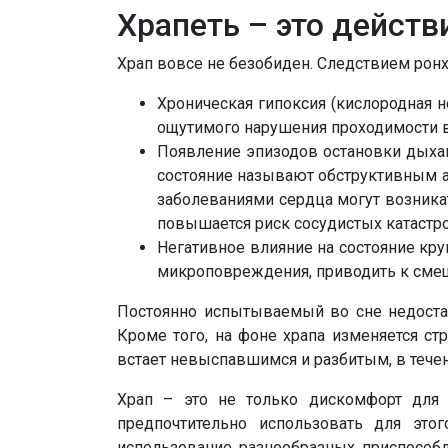
Храпеть – это действ
Храп вовсе не безобиден. Следствием рон
Хроническая гипоксия (кислородная н
ощутимого нарушения проходимости 
Появление эпизодов остановки дыхан
состояние называют обструктивным ап
заболеваниями сердца могут возник
повышается риск сосудистых катастр
Негативное влияние на состояние кр
микроповреждения, приводить к сме
Постоянно испытываемый во сне недостат
Кроме того, на фоне храпа изменяется ст
встает невыспавшимся и разбитым, в течен
Храп – это не только дискомфорт для 
предпочтительно использовать для это
использование разнообразных приспособ