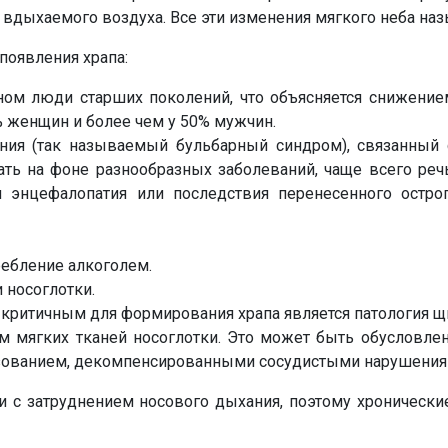
вдыхаемого воздуха. Все эти изменения мягкого неба наз
появления храпа:
ом люди старших поколений, что объясняется снижением 
0% женщин и более чем у 50% мужчин.
ния (так называемый бульбарный синдром), связанный
Напишите в наш общий чат
ать на фоне разнообразных заболеваний, чаще всего реч
Специалистов
я энцефалопатия или последствия перенесенного остр
Наши врачи с радостью проконсультируют Вас!
ребление алкоголем.
 носоглотки.
 критичным для формирования храпа является патология 
нет, спасибо
Написать специалисту
м мягких тканей носоглотки. Это может быть обусловле
зованием, декомпенсированными сосудистыми нарушения
и с затруднением носового дыхания, поэтому хронически