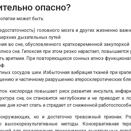
ительно опасно?
хопатии может быть:
едостаточность) головного мозга и других жизненно важн
верхних дыхательных путей
ия во сне, обусловленного кратковременной закупоркой 
ноэ сна. Гипоксия при этом резко нарастает, повышается 
ать аритмии. При повторяющихся сонных апноэ функциона
оф.
упных сосудов шеи. Избыточная вибрация тканей при храп
щению и частичному разрушению атеросклеротических бля
ок кислорода повышает риск развития инсульта, инфаркт
руктура сна, он становится неглубоким и не приводит к п
ие дня хочет спать и страдает от сниженной работоспособн
окружающих, но и достаточно тревожный признак. Ро
го высокорезультативные методы. Консервативная тер
лений для поддержания проходимости дыхательных путей