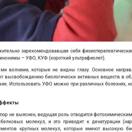
ительно зарекомендовавшая себя физиотерапевтическая
инонимы – УФО, КУФ (короткий ультрафиолет).
ми волнами, которые не видны глазу. Основное направ
т высвобождению биологически активных веществ в облу
вие. Использовать УФО можно при различных болезнях, 
эффекты
Напишите в наш общий чат
 пор не выяснен, ведущая роль отводится фотохимически
Специалистов
 белковых молекул, и это приводит к денатурации (нар
гментов крупных молекул, которые имеют высокую биол