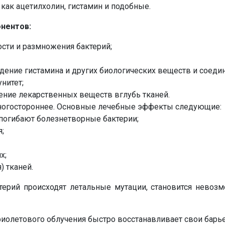
как ацетилхолин, гистамин и подобные.
Наши врачи с радостью проконсультируют Вас!
онентов:
сти и размножения бактерий;
нет, спасибо
Написать специалисту
ение гистамина и других биологических веществ и соеди
нитет;
ние лекарственных веществ вглубь тканей.
многостороннее. Основные лечебные эффекты следующие:
 погибают болезнетворные бактерии;
;
х;
) тканей.
ерий происходят летальные мутации, становится невозм
фиолетового облучения быстро восстанавливает свои барь