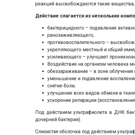
реакций высвобождаются такие вещества, 
Действие слагается из нескольких комп
бактерицидного – подавление активно
ранозаживляющего;
противовоспалительного – высвобожд
укрепляющего местный и общий имму
усиливающего – улучшает проникнове
Воздействие на организм человека 
обеззараживание – в зоне облучения
уменьшение и подавление воспаления
снятие боли;
улучшение всех видов обмена в тканя
ускорение репарации (восстановления
Под действием ультрафиолета в ДНК бакт
дочерней бактерии).
Слизистая оболочка под действием ультра