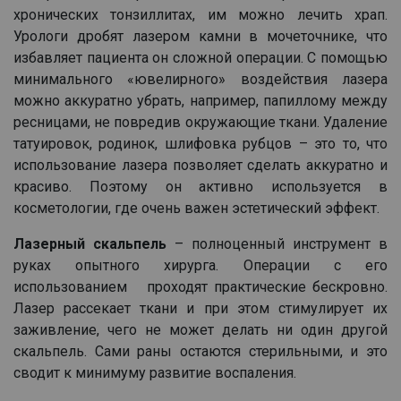
Напишите в наш общий чат
хронических тонзиллитах, им можно лечить храп.
Урологи дробят лазером камни в мочеточнике, что
Специалистов
избавляет пациента он сложной операции. С помощью
минимального «ювелирного» воздействия лазера
Наши врачи с радостью проконсультируют Вас!
можно аккуратно убрать, например, папиллому между
ресницами, не повредив окружающие ткани. Удаление
татуировок, родинок, шлифовка рубцов – это то, что
нет, спасибо
Написать специалисту
использование лазера позволяет сделать аккуратно и
красиво. Поэтому он активно используется в
косметологии, где очень важен эстетический эффект.
Лазерный скальпель
– полноценный инструмент в
руках опытного хирурга. Операции с его
использованием проходят практические бескровно.
Лазер рассекает ткани и при этом стимулирует их
заживление, чего не может делать ни один другой
скальпель. Сами раны остаются стерильными, и это
сводит к минимуму развитие воспаления.