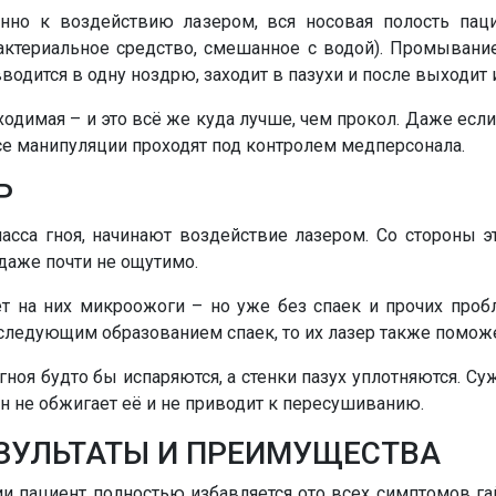
венно к воздействию лазером, вся носовая полость па
бактериальное средство, смешанное с водой). Промывани
водится в одну ноздрю, заходит в пазухи и после выходит 
ходимая – и это всё же куда лучше, чем прокол. Даже ес
 все манипуляции проходят под контролем медперсонала.
Р
асса гноя, начинают воздействие лазером. Со стороны эт
 даже почти не ощутимо.
яет на них микроожоги – но уже без спаек и прочих про
ледующим образованием спаек, то их лазер также поможе
гноя будто бы испаряются, а стенки пазух уплотняются. Су
 он не обжигает её и не приводит к пересушиванию.
ЕЗУЛЬТАТЫ И ПРЕИМУЩЕСТВА
ии пациент полностью избавляется ото всех симптомов га