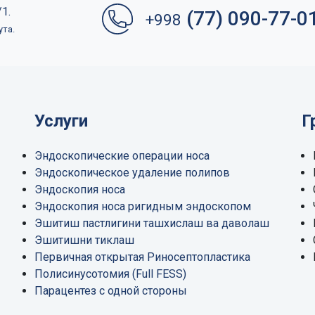
1.
(77) 090-77-0
+998
ута.
Услуги
Г
Эндоскопические операции носа
Эндоскопическое удаление полипов
Эндоскопия носа
Эндоскопия носа ригидным эндоскопом
Эшитиш пастлигини ташхислаш ва даволаш
Эшитишни тиклаш
Первичная открытая Риносептопластика
Полисинусотомия (Full FESS)
Парацентез с одной стороны