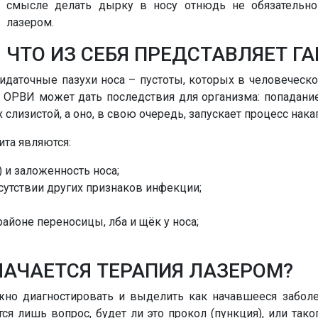
смысле делать дырку в носу отнюдь не обязательн
лазером.
ЧТО ИЗ СЕБЯ ПРЕДСТАВЛЯЕТ Г
ридаточные пазухи носа – пустоты, которых в человеческ
ОРВИ может дать последствия для организма: попадани
лизистой, а оно, в свою очередь, запускает процесс накап
та являются:
 и заложенность носа;
утствии других признаков инфекции;
айоне переносицы, лба и щёк у носа;
НАЧАЕТСЯ ТЕРАПИЯ ЛАЗЕРОМ?
жно диагностировать и выделить как начавшееся заболе
я лишь вопрос, будет ли это прокол (пункция), или так