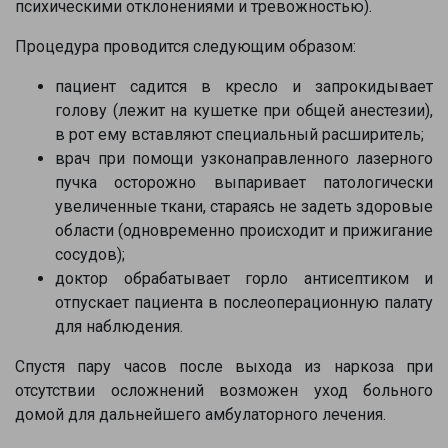
Специалистов
психическими отклонениями и тревожностью).
Наши врачи с радостью проконсультируют Вас!
Процедура проводится следующим образом:
пациент садится в кресло и запрокидывает
голову (лежит на кушетке при общей анестезии),
нет, спасибо
Написать специалисту
в рот ему вставляют специальный расширитель;
врач при помощи узконаправленного лазерного
пучка осторожно выпаривает патологически
увеличенные ткани, стараясь не задеть здоровые
области (одновременно происходит и прижигание
сосудов);
доктор обрабатывает горло антисептиком и
отпускает пациента в послеоперационную палату
для наблюдения.
Спустя пару часов после выхода из наркоза при
отсутствии осложнений возможен уход больного
домой для дальнейшего амбулаторного лечения.