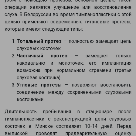
операции является улучшение или восстановление
Напишите в наш общий чат
слуха. В Белоруссии во время тимпанопластики с этой
целью применяют современные титановые протезы,
Специалистов
которые имеют следующие типы:
Наши врачи с радостью проконсультируют Вас!
Тотальный протез
– полностью замещает цепь
слуховых косточек.
Частичный протез
– замещает только
нет, спасибо
Написать специалисту
наковальню и молоточек; его имплантация
возможна при нормальном стремени (третья
слуховая косточка).
Угловые протезы
– позволяют восстановить
соединение между сохраненными слуховыми
косточками.
Длительность пребывания в стационаре после
тимпанопластики с реконструкцией цепи слуховых
косточек в Минске составляет 10-14 дней. Перед
выпиской проводят предварительную оценку