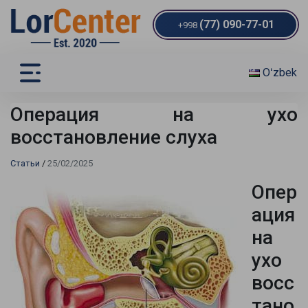
(77) 090-77-01
+998
Oʻzbek
Операция на ухо
восстановление слуха
Статьи
/
25/02/2025
Опер
ация
на
ухо
восс
тано