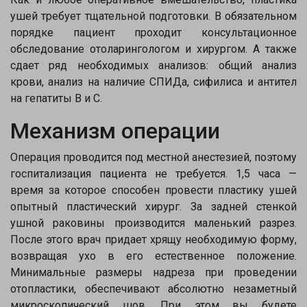
ушей требует тщательной подготовки. В обязательном
порядке пациент проходит консультационное
Напишите в наш общий чат
обследование отоларингологом и хирургом. А также
Специалистов
сдает ряд необходимых анализов: общий анализ
крови, анализ на наличие СПИДа, сифилиса и антител
на гепатиты В и С.
Наши врачи с радостью проконсультируют Вас!
Механизм операции
нет, спасибо
Написать специалисту
Операция проводится под местной анестезией, поэтому
госпитализация пациента не требуется. 1,5 часа —
время за которое способен провести пластику ушей
опытный пластический хирург. За задней стенкой
ушной раковины производится маленький разрез.
После этого врач придает хрящу необходимую форму,
возвращая ухо в его естественное положение.
Минимальные размеры надреза при проведении
отопластики, обеспечивают абсолютно незаметный
микроскопический шов. При этом вы будете