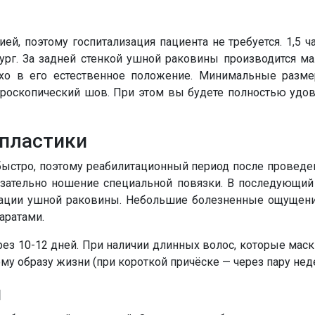
ей, поэтому госпитализация пациента не требуется. 1,5 
рг. За задней стенкой ушной раковины производится ма
хо в его естественное положение. Минимальные размер
роскопический шов. При этом вы будете полностью удов
опластики
быстро, поэтому реабилитационный период после провед
язательно ношение специальной повязки. В последующий
сации ушной раковины. Небольшие болезненные ощущени
аратами.
ез 10-12 дней. При наличии длинных волос, которые мас
му образу жизни (при короткой причёске — через пару неде
я