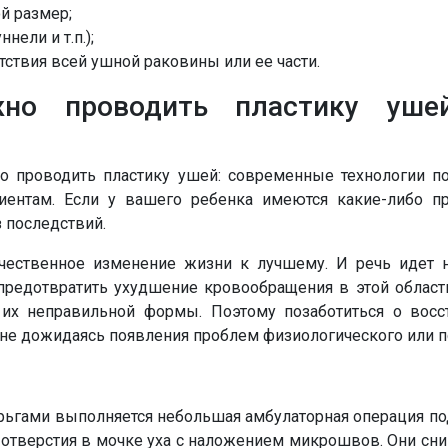
й размер;
ели и т.п.);
тствия всей ушной раковины или ее части.
но проводить пластику ушей
но проводить пластику ушей: современные технологии п
нтам. Если у вашего ребенка имеются какие-либо п
 последствий.
ественное изменение жизни к лучшему. И речь идет н
Напишите в наш общий чат
 предотвратить ухудшение кровообращения в этой област
Специалистов
их неправильной формы. Поэтому позаботиться о восс
 не дожидаясь появления проблем физиологического или пс
Наши врачи с радостью проконсультируют Вас!
рьгами выполняется небольшая амбулаторная операция под
тверстия в мочке уха с наложением микрошвов. Они сни
нет, спасибо
Написать специалисту