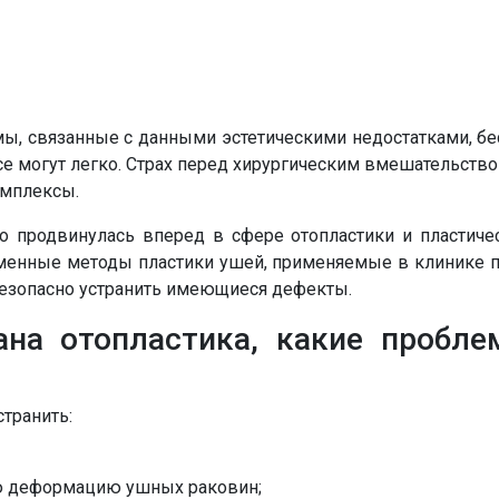
, связанные с данными эстетическими недостатками, бес
е могут легко.
Страх перед хирургическим вмешательств
омплексы.
но продвинулась вперед в сфере отопластики и пластич
менные методы пластики ушей, применяемые в клинике п
безопасно устранить имеющиеся дефекты.
зана отопластика, какие пробл
странить:
ю деформацию ушных раковин;