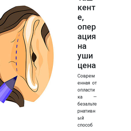
кент
е,
опер
ация
на
уши
цена
Соврем
енная от
опласти
ка —
безальте
рнативн
ый
способ