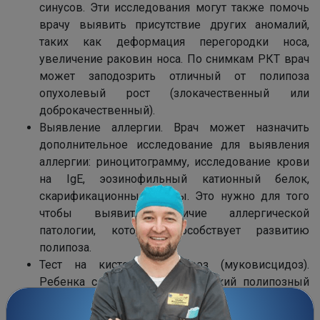
синусов. Эти исследования могут также помочь
врачу выявить присутствие других аномалий,
таких как деформация перегородки носа,
увеличение раковин носа. По снимкам РКТ врач
может заподозрить отличный от полипоза
опухолевый рост (злокачественный или
доброкачественный).
Выявление аллергии. Врач может назначить
дополнительное исследование для выявления
аллергии: риноцитограмму, исследование крови
на IgE, эозинофильный катионный белок,
скарификационные пробы. Это нужно для того
чтобы выявить наличие аллергической
патологии, которая способствует развитию
полипоза.
Тест на кистозный фиброз (муковисцидоз).
Ребенка с диагнозом хронический полипозный
синусит необходимо обследовать на
муковисцидоз. Это наследственное заболевание,