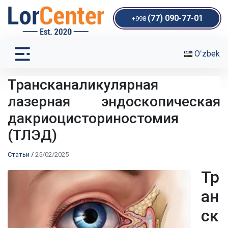
(77) 090-77-01
+998
Oʻzbek
Трансканаликулярная
лазерная эндоскопическая
дакриоцисториностомия
(ТЛЭД)
Статьи
/
25/02/2025
Тр
ан
ск