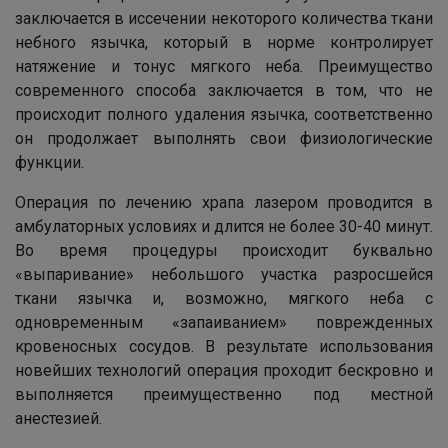
заключается в иссечении некоторого количества ткани
небного язычка, который в норме контролирует
натяжение и тонус мягкого неба. Преимущество
современного способа заключается в том, что не
происходит полного удаления язычка, соответственно
он продолжает выполнять свои физиологические
функции.
Напишите в наш общий чат
Операция по лечению храпа лазером проводится в
амбулаторных условиях и длится не более 30-40 минут.
Специалистов
Во время процедуры происходит буквально
«выпаривание» небольшого участка разросшейся
Наши врачи с радостью проконсультируют Вас!
ткани язычка и, возможно, мягкого неба с
одновременным «запаиванием» поврежденных
кровеносных сосудов. В результате использования
нет, спасибо
Написать специалисту
новейших технологий операция проходит бескровно и
выполняется преимущественно под местной
анестезией.