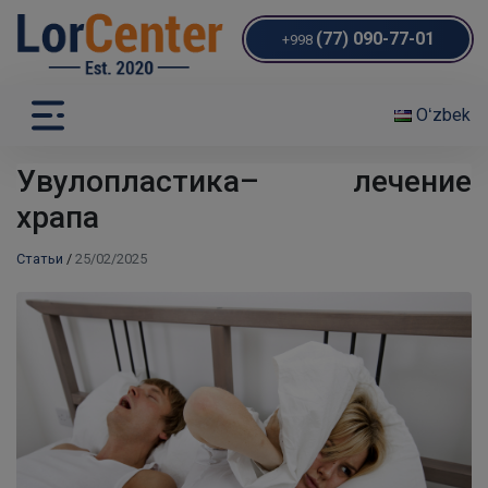
(77) 090-77-01
+998
Oʻzbek
Увулопластика– лечение
храпа
Статьи
/
25/02/2025