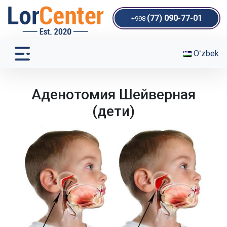
(77) 090-77-01
+998
Oʻzbek
Аденотомия Шейверная
(дети)