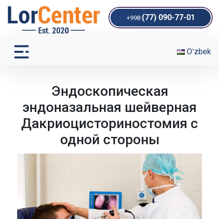
(77) 090-77-01
+998
Oʻzbek
Эндоскопическая
эндоназальная шейверная
Дакриоцисториностомия с
одной стороны